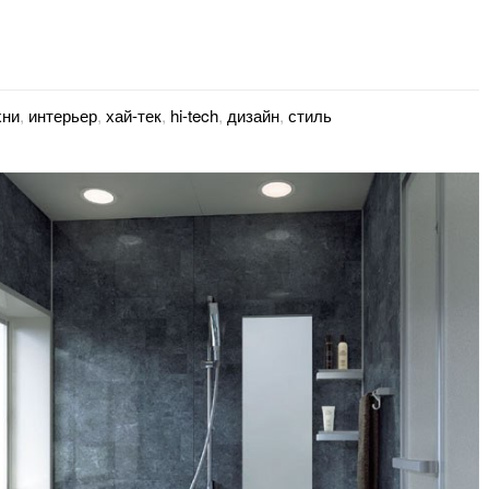
хни
,
интерьер
,
хай-тек
,
hi-tech
,
дизайн
,
стиль