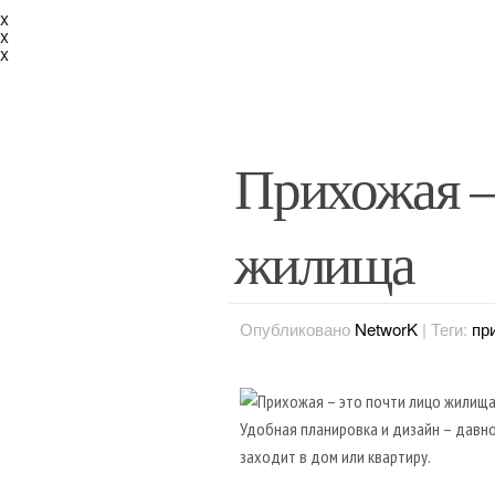
x
x
x
Прихожая –
жилища
Опубликовано
NetworK
|
Теги:
пр
Удобная планировка и дизайн – давно
заходит в дом или квартиру.