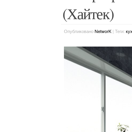
(Хайтек)
Опубликовано
NetworK
|
Теги:
ку