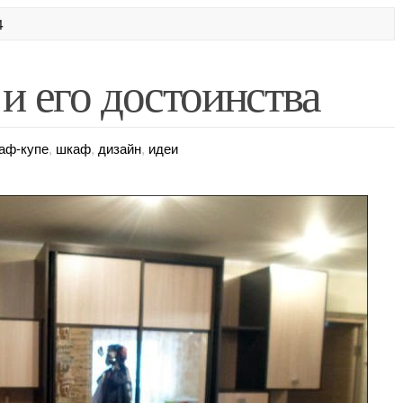
4
и его достоинства
аф-купе
,
шкаф
,
дизайн
,
идеи